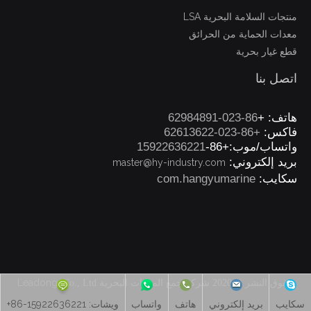
منتجات السلامة البحرية LSA
معدات الحماية من الحرائق
قطع غيار بحرية
اتصل بنا
هاتف: +
86-023-62984891
فاكس:
+86-023-62613622
واتساب/موب:+86-
15922636221
بريد إلكتروني:
master@hy-industry.com
سكايب:
com.hangyumarine
Leadong
حقوق النشر © 2020 شركة جمع المعدات البحرية
Co., Ltd
.
سكايب
بريد إلكتروني
هاتف
واتساب
ويشات: 15922636221-86+