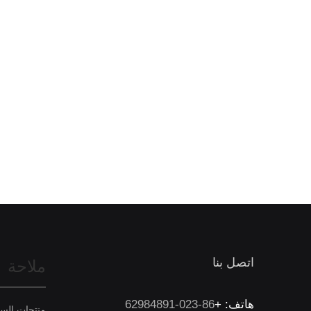
اتصل بنا
ملاحة
هاتف: +
86-023-62984891
منتجات السلام