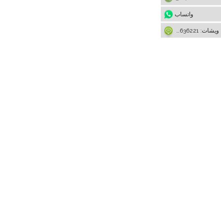
واتساب
ويشات: 15922636221-86+