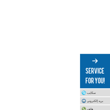
سكايب
بريد إلكتروني
هاتف