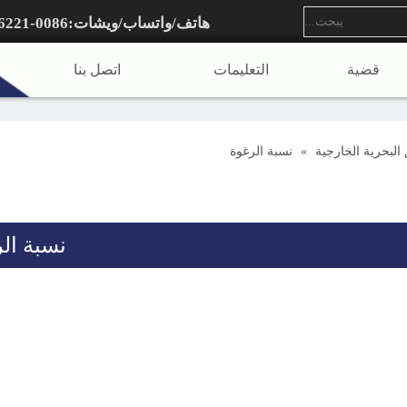
هاتف/واتساب/ويشات:
0086-15922636221
قضية
التعليمات
اتصل بنا
البحرية الخارجية
»
نسبة الرغوة
نسبة ال